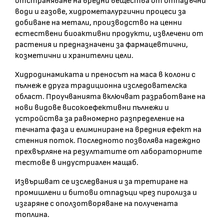
отстраняване на вредни вещества от отпадъчни
води и газове, хидрометалургични процеси за
добиване на метали, производство на ценни
естествени биоактивни продукти, извлечени от
растения и предназначени за фармацевтични,
козметични и хранителни цели.
Хидродинамиката и преносът на маса в колони с
пълнеж е друга традиционна изследователска
област. Проучванията включват разработване на
нови видове високоефективни пълнежи и
устройства за равномерно разпределение на
течната фаза и елиминиране на вредния ефект на
стенния поток. Последното позволява надеждно
прехвърляне на резултатите от лабораторните
тестове в индустриален мащаб.
Извършват се изследвания и за третиране на
промишлени и битови отпадъци чрез пиролиза и
изгаряне с оползотворяване на получената
топлина.