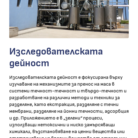
Изследователската
дейност
Изследователската дейност е фокусирана върху
изучаване на механизмите за пренос на маса в
системи течност-течност и твърдо-течност и
разработване на различни методи и техники за
разделяне, като екстракция, разделяне с течни
мембрани, разделяне на йонни течности, адсорбция
и др. Приложението е в „зелени“ процеси,
използващи нетоксични и ниско замърсяващи
химикали, възстановяване на ценни вещества или