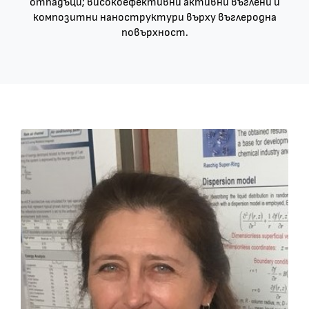
отпадъци; високоефективни активни въглени и
композитни наноструктури върху въглеродна
повърхност.