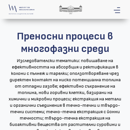
Преносни процеси в
многофазни среди
Изследователски тематики: повишаване на
ефективността на абсорбция и ректификация в
колони с пълнеж и тарелки; оползотворяване чрез
директен контакт на ниско потенциална топлина
от отпадни газове; ефективно съхранение на
топлина, нови горивни клетки, базирани на
химични и микробни процеси; екстракция на метали
и органични съединения в течно-течни и твърдо-
течни системи; течно-течна екстракция с йонни
течности; твърдо-течна екстракция на
биоактивни вещества от растителни суровини и