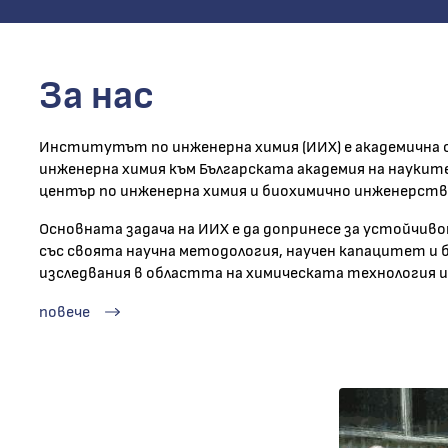
За нас
Институтът по инженерна химия (ИИХ) е академична с
инженерна химия към Българската академия на науките
център по инженерна химия и биохимично инженерств
Основната задача на ИИХ е да допринесе за устойчив
със своята научна методология, научен капацитет и
изследвания в областта на химическата технология 
повече