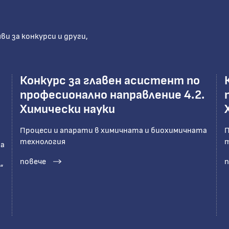
и за конкурси и други,
Конкурс за главен асистент по
професионално направление 4.2.
Химически науки
Процеси и апарати в химичната и биохимичната
П
технология
т
та
повече
п
“