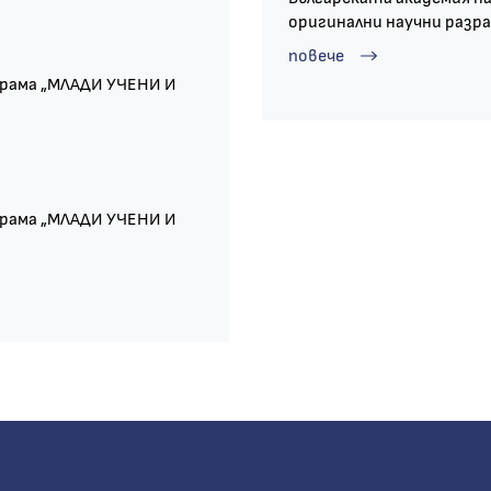
оригинални научни разр
повече
грама „МЛАДИ УЧЕНИ И
грама „МЛАДИ УЧЕНИ И