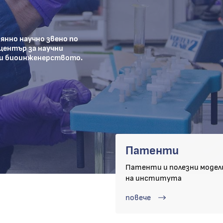
янно научно звено по
център за научни
 и биоинженерството.
Патенти
Патенти и полезни модел
на института
повече