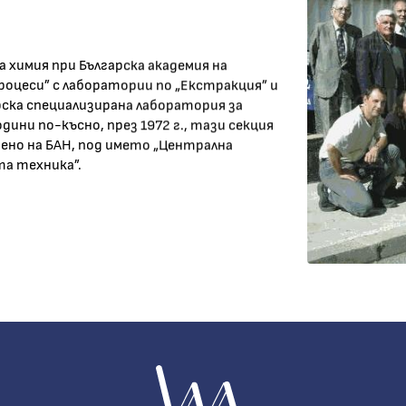
 химия при Българска академия на
роцеси” с лаборатории по „Екстракция” и
рска специализирана лаборатория за
ини по-късно, през 1972 г., тази секция
ено на БАН, под името „Централна
а техника”.