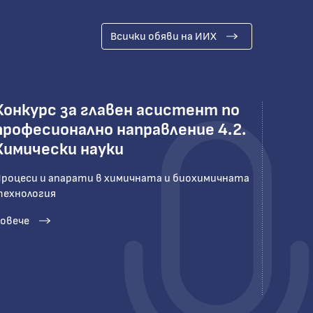
Всички обяви на ИИХ
Конкурс за главен асистент по
професионално направление 4.2.
Химически науки
роцеси и апарати в химичната и биохимичната
ехнология
овече