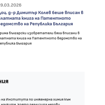
19.03.2026
Доц. д-р Димитър Колев беше вписан в
Златната книга на Патентното
ведомство на Република България
рима български изобретатели бяха вписани в
латната книга на Патентното ведомство на
епублика България
ния
а на Института по инженерна химия към
 науките, която реализира негови