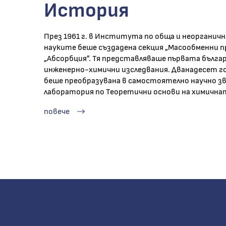
История
През 1961 г. в Института по обща и неорганична
науките беше създадена секция „Масообменни п
„Абсорбция”. Тя представляваше първата бълга
инженерно-химични изследвания. Дванадесет год
беше преобразувана в самостоятелно научно зв
лаборатория по Теоретични основи на химичнат
повече