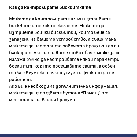
Как да контролирате бисквитките
Можете да контролирате и/или изтривате
бисквитките както желаете. Можете да
изтриете всички бисквитки, които вече са
запазени на вашето устройство, а също така
можете да настроите повечето браузъри да ги
блокират. Ако направите това обаче, може да се
наложи ръчно да настройвате някои параметри
всеки път, когато посещавате сайта, а освен
това е възможно някои услуги и функции да не
работят.
Ако Ви е необходима допълнителна информация,
можете да използвате бутона “Помощ” от
менютата на Вашия браузър.