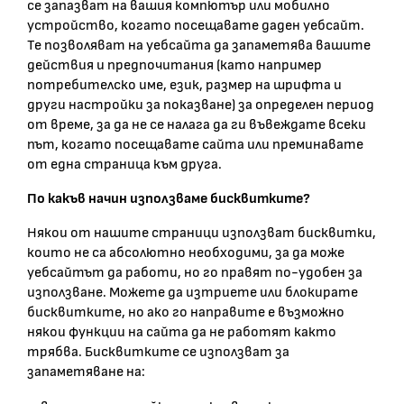
се запазват на вашия компютър или мобилно
устройство, когато посещавате даден уебсайт.
Те позволяват на уебсайта да запаметява вашите
действия и предпочитания (като например
потребителско име, език, размер на шрифта и
други настройки за показване) за определен период
от време, за да не се налага да ги въвеждате всеки
път, когато посещавате сайта или преминавате
от една страница към друга.
По какъв начин използваме бисквитките?
Някои от нашите страници използват бисквитки,
които не са абсолютно необходими, за да може
уебсайтът да работи, но го правят по-удобен за
използване. Можете да изтриете или блокирате
бисквитките, но ако го направите е възможно
някои функции на сайта да не работят както
трябва. Бисквитките се използват за
запаметяване на: