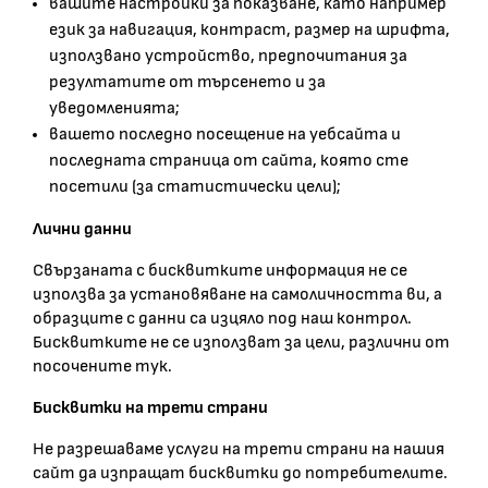
вашите настройки за показване, като например
език за навигация, контраст, размер на шрифта,
използвано устройство, предпочитания за
резултатите от търсенето и за
уведомленията;
вашето последно посещение на уебсайта и
последната страница от сайта, която сте
посетили (за статистически цели);
Лични данни
Свързаната с бисквитките информация не се
използва за установяване на самоличността ви, а
образците с данни са изцяло под наш контрол.
Бисквитките не се използват за цели, различни от
посочените тук.
Бисквитки на трети страни
Не разрешаваме услуги на трети страни на нашия
сайт да изпращат бисквитки до потребителите.