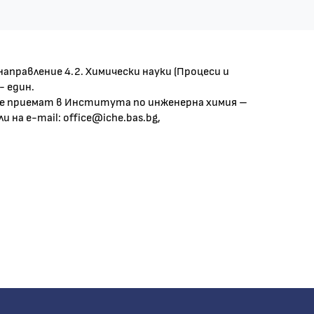
правление 4.2. Химически науки (Процеси и
 един.
 се приемат в Института по инженерна химия –
ли на e-mail: office@iche.bas.bg,