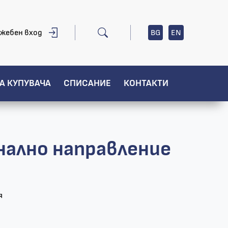
жебен вход
BG
EN
А КУПУВАЧА
СПИСАНИЕ
КОНТАКТИ
нално направление
я