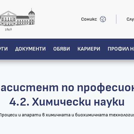
Соникс
Слу
УГИ
ДОКУМЕНТИ
ОБЯВИ
КАРИЕРИ
ПРОФИЛ Н
н асистент по професио
4.2. Химически науки
Процеси и апарати в химичната и биохимичната технологи