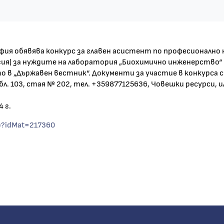
я обявява конкурс за главен асистент по професионално на
я) за нуждите на лаборатория „Биохимично инженерство“ -
то в „Държавен вестник“. Документи за участие в конкурса
ев, бл. 103, стая № 202, тел. +359877125636, Човешки ресурси, и
 г.
sp?idMat=217360