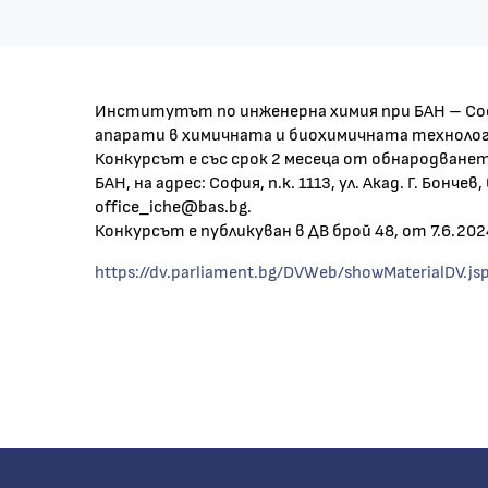
Институтът по инженерна химия при БАН – Софи
апарати в химичната и биохимичната технологи
Конкурсът е със срок 2 месеца от обнародване
БАН, на адрес: София, п.к. 1113, ул. Акад. Г. Бонч
office_iche@bas.bg.
Конкурсът е публикуван в ДВ брой 48, от 7.6.2024
https://dv.parliament.bg/DVWeb/showMaterialDV.j