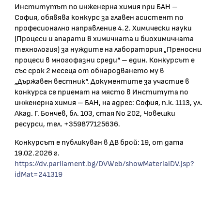
Институтът по инженерна химия при БАН –
София, обявява конкурс за главен асистент по
професионално направление 4.2. Химически науки
(Процеси и апарати в химичната и биохимичната
технология) за нуждите на лаборатория „Преносни
процеси в многофазни среди“ – един. Конкурсът е
със срок 2 месеца от обнародването му в
„Държавен вестник“. Документите за участие в
конкурса се приемат на място в Института по
инженерна химия – БАН, на адрес: София, п.к. 1113, ул.
Акад. Г. Бончев, бл. 103, стая No 202, Човешки
ресурси, тел. +359877125636.
Конкурсът е публикуван в ДВ брой: 19, от дата
19.02.2026 г.
https://dv.parliament.bg/DVWeb/showMaterialDV.jsp?
idMat=241319