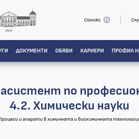
Соникс
Слу
УГИ
ДОКУМЕНТИ
ОБЯВИ
КАРИЕРИ
ПРОФИЛ Н
н асистент по професио
4.2. Химически науки
Процеси и апарати в химичната и биохимичната технологи