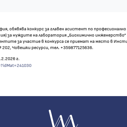
я, обявява конкурс за главен асистент по професионално н
я) за нуждите на лаборатория „Биохимично инженерство“ – 
ентите за участие в конкурса се приемат на място в Инсти
ая № 202, Човешки ресурси, тел. +359877125636.
.2.2026 г.
sp?idMat=241030