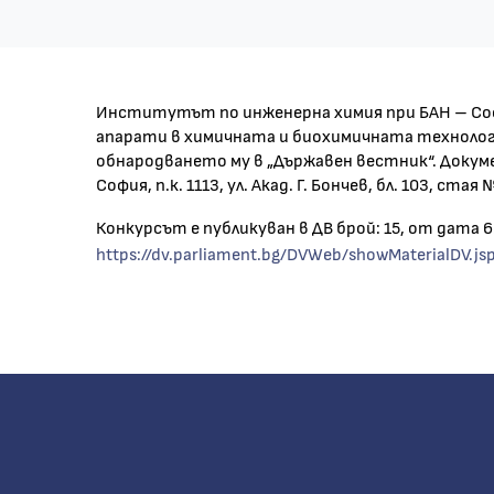
Институтът по инженерна химия при БАН – Софи
апарати в химичната и биохимичната технологи
обнародването му в „Държавен вестник“. Докум
София, п.к. 1113, ул. Акад. Г. Бончев, бл. 103, ст
Конкурсът е публикуван в ДВ брой: 15, от дата 6
https://dv.parliament.bg/DVWeb/showMaterialDV.j