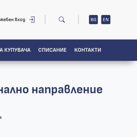
жебен вход
BG
EN
А КУПУВАЧА
СПИСАНИЕ
КОНТАКТИ
нално направление
я